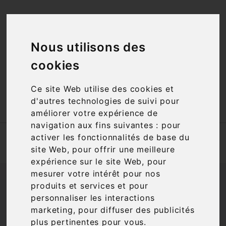
<a href="#"
id="open_preferences_center">Préfèrences

Cookies</a>
Nous utilisons des
cookies

Ce site Web utilise des cookies et

d'autres technologies de suivi pour
améliorer votre expérience de
navigation aux fins suivantes :
pour
Accueil
activer les fonctionnalités de base du
Nos actualités | Vins sur 20 | Cave à vins et spiritueux
site Web
,
pour offrir une meilleure
expérience sur le site Web
,
pour
mesurer votre intérêt pour nos
produits et services et pour
personnaliser les interactions
Newsletter
marketing
,
pour diffuser des publicités
plus pertinentes pour vous
.