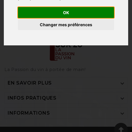
S'ABONNER
OK
Changer mes préférences
La Passion du vin à portée de main‎!

EN SAVOIR PLUS

INFOS PRATIQUES

INFORMATIONS