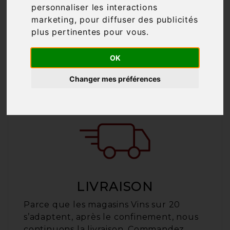
personnaliser les interactions
marketing
,
pour diffuser des publicités
plus pertinentes pour vous
.
CLICK AND COLLECT
OK
Payez vos produits en ligne et venez les
retirer dans l’enseigne Vins sur 20 de
Changer mes préférences
votre choix.
LIVRAISON
Parce que les magasins Vins sur 20
s’adaptent, après le confinement, nous
continuons la livraison. Commandez