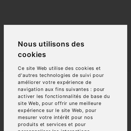
<a href="#"
id="open_preferences_center">Préfèrences

Cookies</a>

Nous utilisons des
cookies

Ce site Web utilise des cookies et
d'autres technologies de suivi pour
Accueil
Notre Histoire
améliorer votre expérience de
navigation aux fins suivantes :
pour
activer les fonctionnalités de base du
NOTRE HISTOIRE
site Web
,
pour offrir une meilleure
expérience sur le site Web
,
pour
mesurer votre intérêt pour nos
produits et services et pour