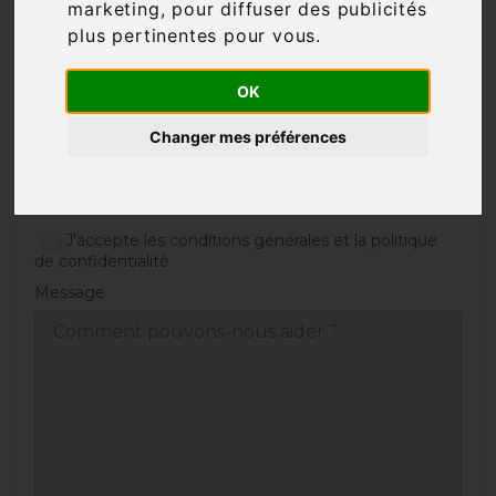
marketing
,
pour diffuser des publicités
plus pertinentes pour vous
.
Adresse e-mail
OK
Changer mes préférences
Document joint ( Optionnel )
CHOISIR UN FICHIER
J'accepte les conditions générales et la politique
de confidentialité
Message