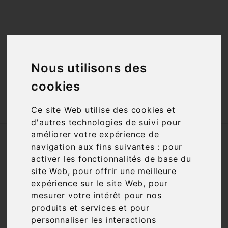
<a href="#"
id="open_preferences_center">Préfèrences

Cookies</a>

Nous utilisons des
cookies

Ce site Web utilise des cookies et
d'autres technologies de suivi pour
améliorer votre expérience de
Accueil
Contactez-nous
navigation aux fins suivantes :
pour
activer les fonctionnalités de base du
Contactez-Nous
site Web
,
pour offrir une meilleure
expérience sur le site Web
,
pour
mesurer votre intérêt pour nos
Sujet
produits et services et pour
personnaliser les interactions