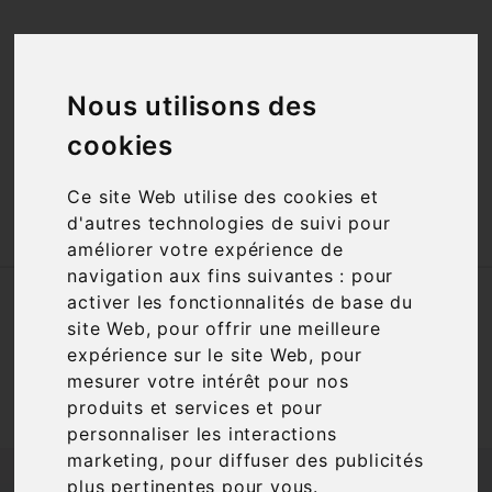
<a href="#"
id="open_preferences_center">Préfèrences

Cookies</a>
Nous utilisons des

cookies
Ce site Web utilise des cookies et

d'autres technologies de suivi pour
améliorer votre expérience de
navigation aux fins suivantes :
pour
Accueil
Espace œnologie
activer les fonctionnalités de base du
site Web
,
pour offrir une meilleure
expérience sur le site Web
,
pour
A venir...
mesurer votre intérêt pour nos
produits et services et pour
personnaliser les interactions
marketing
,
pour diffuser des publicités
plus pertinentes pour vous
.