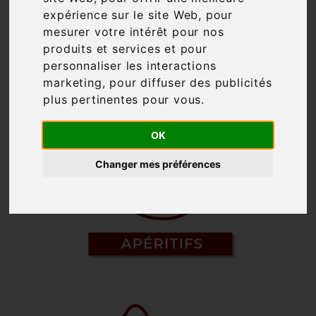
vos repas et vos recettes ? Vous
expérience sur le site Web
,
pour
retrouverez ci-dessous l'ensemble de
mesurer votre intérêt pour nos
nos produits, avec l'association qui lui
produits et services et pour
correspond. Bonne recherche et bonne
personnaliser les interactions
dégustation !
marketing
,
pour diffuser des publicités
plus pertinentes pour vous
.
OK
Changer mes préférences