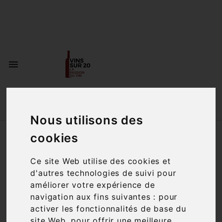
<a href="#"
id="open_preferences_center">Préfèrences

Cookies</a>


Nous utilisons des
Accueil
Accords mets et vins
cookies
Ce site Web utilise des cookies et
ACCORDS METS
d'autres technologies de suivi pour
ET VINS
améliorer votre expérience de
navigation aux fins suivantes :
pour
activer les fonctionnalités de base du
Vous recherchez l'accord parfait pour
site Web
,
pour offrir une meilleure