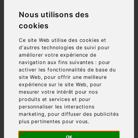
DE VENTE
Nous utilisons des
Les présentes Conditions Générales ont
cookies
pour objet de définir les modalités de
mise à disposition des services du site
Ce site Web utilise des cookies et
www.vins-sur-20.fr, ci-après nommé « le
d'autres technologies de suivi pour
Service » et les conditions d'utilisation
améliorer votre expérience de
du Service par l'Utilisateur.
navigation aux fins suivantes :
pour
activer les fonctionnalités de base du
Tout accès et/ou Utilisation du site
site Web
,
pour offrir une meilleure
www.vins-sur-20.fr suppose
expérience sur le site Web
,
pour
l'acceptation et le respect de
mesurer votre intérêt pour nos
l'ensemble des termes des présentes
produits et services et pour
Conditions et leur acceptation
personnaliser les interactions
inconditionnelle. Elles constituent donc
marketing
,
pour diffuser des publicités
un contrat entre le Service et
plus pertinentes pour vous
.
l’Utilisateur.
OK