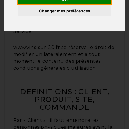
Dans le cas où l’Utilisateur ne souhaite
pas accepter tout ou partie des
Changer mes préférences
présentes conditions générales, il lui est
demandé de renoncer à tout usage du
Service.
www.vins-sur-20.fr se réserve le droit de
modifier unilatéralement et à tout
moment le contenu des présentes
conditions générales d’utilisation.
DÉFINITIONS : CLIENT,
PRODUIT, SITE,
COMMANDE
Par « Client » : il faut entendre les
personnes physiques majeures ayant la