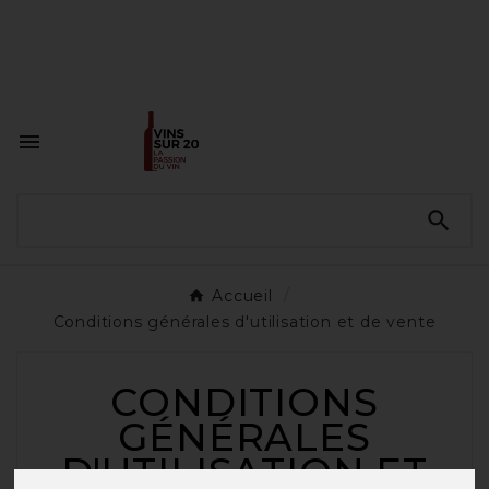
<a href="#"
id="open_preferences_center">Préfèrences

Cookies</a>


Accueil
Conditions générales d'utilisation et de vente
CONDITIONS
GÉNÉRALES
D'UTILISATION ET