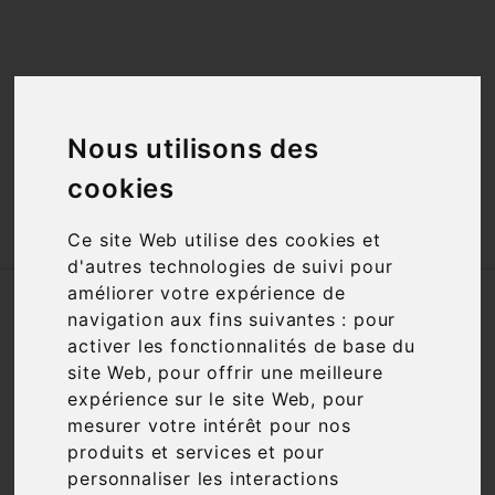
<a href="#"
id="open_preferences_center">Préfèrences

Cookies</a>

Nous utilisons des
cookies

Ce site Web utilise des cookies et
d'autres technologies de suivi pour
améliorer votre expérience de
Accueil
Spiritueux
Armagnacs
navigation aux fins suivantes :
pour
ARMAGNAC 1945
activer les fonctionnalités de base du
site Web
,
pour offrir une meilleure
expérience sur le site Web
,
pour
mesurer votre intérêt pour nos
produits et services et pour
personnaliser les interactions