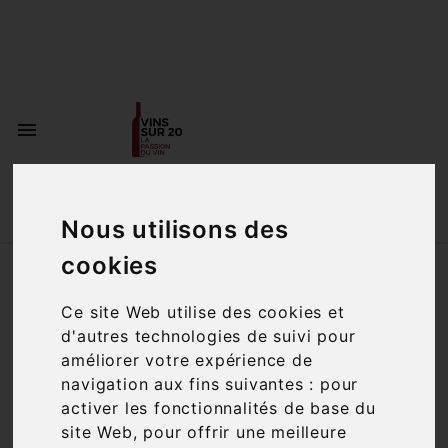
<a href="#"
id="open_preferences_center">Préfèrences

Cookies</a>


Nous utilisons des
cookies
Accueil
Vins
Pays
France
Ce site Web utilise des cookies et
Filtre

96 articles
d'autres technologies de suivi pour
améliorer votre expérience de
navigation aux fins suivantes :
pour
activer les fonctionnalités de base du
site Web
,
pour offrir une meilleure

Pertinence