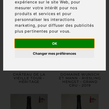
expérience sur le site Web
,
pour
mesurer votre intérêt pour nos
produits et services et pour
personnaliser les interactions
marketing
,
pour diffuser des publicités
plus pertinentes pour vous
.
OK
Changer mes préférences
CHÂTEAU DE LA
DOMAINE WUNSCH
VIEILLE TOUR -
ET MANN - RIESLING
HÉRITAGE
HENGST - GRAND
CRU - 2019