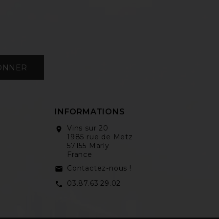
ONNER
INFORMATIONS
Vins sur 20
location_on
1985 rue de Metz
57155 Marly
France
Contactez-nous !
email
03.87.63.29.02
call