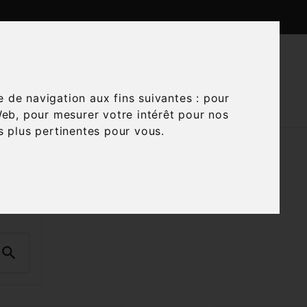

CTUALITÉS
CONTACTEZ-NOUS
e de navigation aux fins suivantes :
pour
Web
,
pour mesurer votre intérêt pour nos
és plus pertinentes pour vous
.
