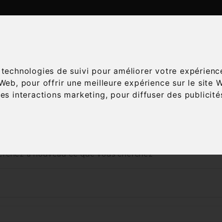
ATALOGUE
ESPACE ŒNOLOGIE
SERVICES
A
s technologies de suivi pour améliorer votre expérienc
 Web
,
pour offrir une meilleure expérience sur le site 
les interactions marketing
,
pour diffuser des publicit
Accueil
Vins
Mode de viticulture
Vegan
 nous excusons pour la gêne occasionnée
rchez à nouveau ce que vous cherchez