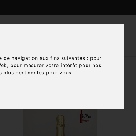

CTUALITÉS
CONTACTEZ-NOUS
e de navigation aux fins suivantes :
pour
Web
,
pour mesurer votre intérêt pour nos
és plus pertinentes pour vous
.

Trier par :
Pertinence