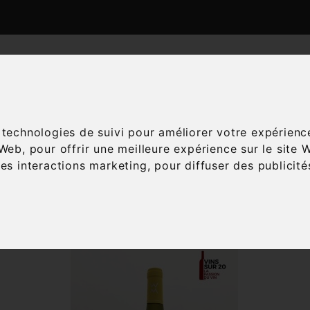
ATALOGUE
ESPACE ŒNOLOGIE
SERVICES
A
s technologies de suivi pour améliorer votre expérienc
 Web
,
pour offrir une meilleure expérience sur le site 
Accueil
Vins
Accords mets-vins
Desserts
les interactions marketing
,
pour diffuser des publicit