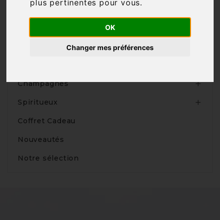
plus pertinentes pour vous
.
OK
Produits
Changer mes préférences
Vins

Champagnes

Spiritueux

Coffret Cadeau
Nouveautés
Notre sélection