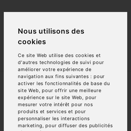
<a href="#"
id="open_preferences_center">Préfèrences

Cookies</a>
Nous utilisons des

cookies
Ce site Web utilise des cookies et

d'autres technologies de suivi pour
améliorer votre expérience de
navigation aux fins suivantes :
pour
Accueil
Vins
Région
Languedoc Roussillon
activer les fonctionnalités de base du
site Web
,
pour offrir une meilleure
Nous nous excusons pour la gêne
expérience sur le site Web
,
pour
occasionnée
mesurer votre intérêt pour nos
produits et services et pour
Recherchez à nouveau ce que vous cherchez
personnaliser les interactions
marketing
,
pour diffuser des publicités
