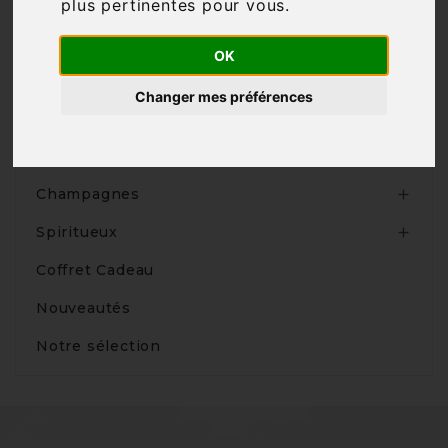
plus pertinentes pour vous
.

OK
Changer mes préférences
Produits
Vins

Champagnes

Spiritueux

Coffret Cadeau
Nouveautés
Notre sélection