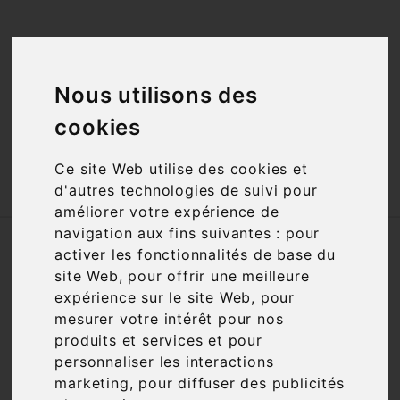
<a href="#"
id="open_preferences_center">Préfèrences

Cookies</a>
Nous utilisons des

cookies
Ce site Web utilise des cookies et

d'autres technologies de suivi pour
améliorer votre expérience de
navigation aux fins suivantes :
pour
Accueil
Vins
Appellation
AOP
activer les fonctionnalités de base du
Cotaux Varois en Provence
site Web
,
pour offrir une meilleure
expérience sur le site Web
,
pour
Nous nous excusons pour la gêne
mesurer votre intérêt pour nos
occasionnée
produits et services et pour
personnaliser les interactions
Recherchez à nouveau ce que vous cherchez
marketing
,
pour diffuser des publicités