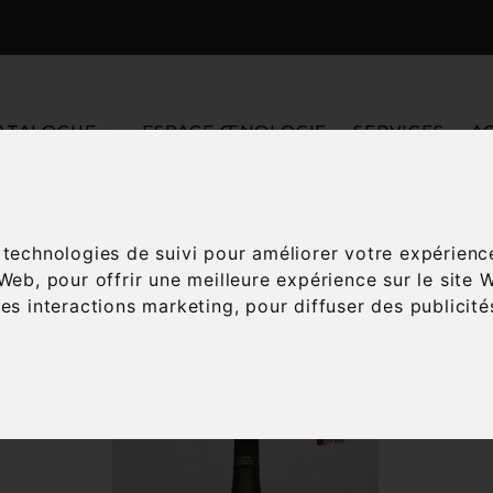
ATALOGUE
ESPACE ŒNOLOGIE
SERVICES
A
Accueil
Vins
Prix
20 à 30€
s technologies de suivi pour améliorer votre expérienc
 Web
,
pour offrir une meilleure expérience sur le site 
les interactions marketing
,
pour diffuser des publicit