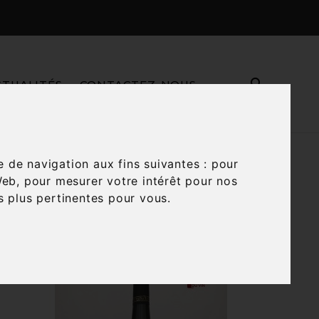

CTUALITÉS
CONTACTEZ-NOUS
e de navigation aux fins suivantes :
pour
Web
,
pour mesurer votre intérêt pour nos

és plus pertinentes pour vous
.
Trier par :
Pertinence