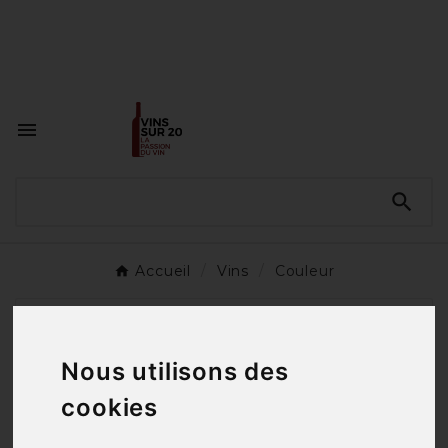
<a href="#"
id="open_preferences_center">Préfèrences

Cookies</a>


Accueil
Vins
Couleur
SOUS-CATÉGORIES
Nous utilisons des
Rouge
cookies