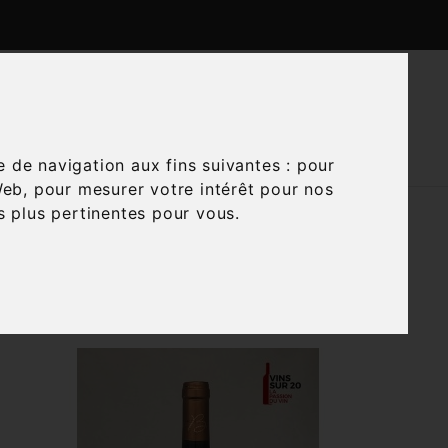

CTUALITÉS
CONTACTEZ-NOUS
e de navigation aux fins suivantes :
pour
Web
,
pour mesurer votre intérêt pour nos
és plus pertinentes pour vous
.

Trier par :
Pertinence