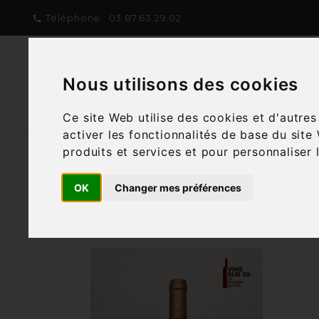
Téléphone :
03.87.63.29.02

Nous utilisons des cookies
NOTRE CONCEPT
NOTRE C
Ce site Web utilise des cookies et d'autre
activer les fonctionnalités de base du site
produits et services et pour personnaliser 
OK
Changer mes préférences
Filtre
4 articles
