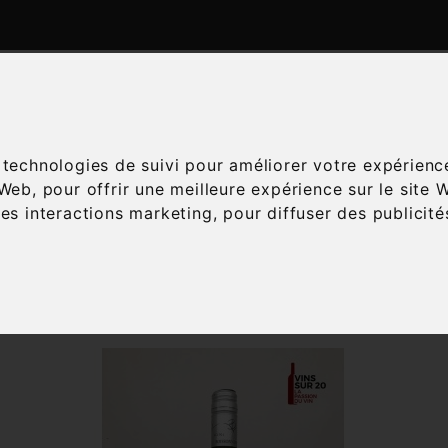
ATALOGUE
ESPACE ŒNOLOGIE
SERVICES
A
s technologies de suivi pour améliorer votre expérienc
 Web
,
pour offrir une meilleure expérience sur le site 
les interactions marketing
,
pour diffuser des publicit
Accueil
Vins
Cépage
Sauvignon