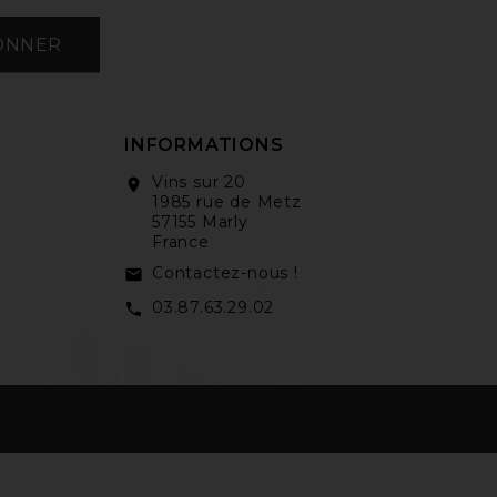
ONNER
INFORMATIONS
Vins sur 20
location_on
1985 rue de Metz
57155 Marly
France
Contactez-nous !
email
03.87.63.29.02
call