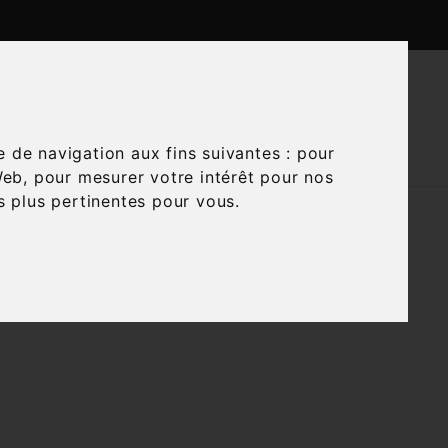

CTUALITÉS
CONTACTEZ-NOUS
e de navigation aux fins suivantes :
pour
Web
,
pour mesurer votre intérêt pour nos
és plus pertinentes pour vous
.
on

Trier par :
Pertinence