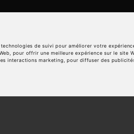
ATALOGUE
ESPACE ŒNOLOGIE
SERVICES
A
s technologies de suivi pour améliorer votre expérienc
 Web
,
pour offrir une meilleure expérience sur le site 
les interactions marketing
,
pour diffuser des publicit
Accueil
Vins
Appellation
AOC
Coteaux du Lay