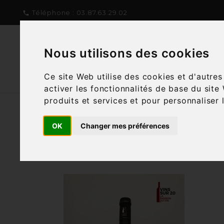
Téléphone :
03.87.63.29.02

Nous utilisons des cookies
NOTRE CONCEPT
NOTRE C
Ce site Web utilise des cookies et d'autre
activer les fonctionnalités de base du site
produits et services et pour personnaliser 
OK
Changer mes préférences
Filtre
1 article
