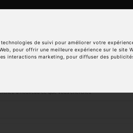
ATALOGUE
ESPACE ŒNOLOGIE
SERVICES
A
s technologies de suivi pour améliorer votre expérienc
 Web
,
pour offrir une meilleure expérience sur le site 
les interactions marketing
,
pour diffuser des publicit
Accueil
Vins
Région
Sud Ouest
 nous excusons pour la gêne occasionnée
rchez à nouveau ce que vous cherchez