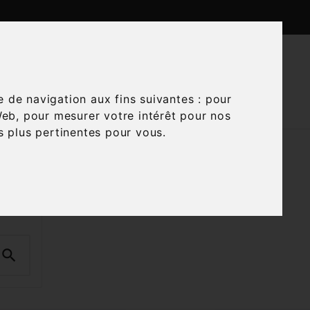

CTUALITÉS
CONTACTEZ-NOUS
e de navigation aux fins suivantes :
pour
Web
,
pour mesurer votre intérêt pour nos
és plus pertinentes pour vous
.
