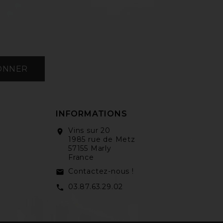
ONNER
INFORMATIONS
Vins sur 20
location_on
1985 rue de Metz
57155 Marly
France
Contactez-nous !
email
03.87.63.29.02
call