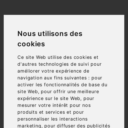
<a href="#"
id="open_preferences_center">Préfèrences

Cookies</a>
Nous utilisons des

cookies

Ce site Web utilise des cookies et
d'autres technologies de suivi pour
améliorer votre expérience de
navigation aux fins suivantes :
pour
Accueil
Vins
Appellation
AOC
activer les fonctionnalités de base du
Cabernet d'Anjou
site Web
,
pour offrir une meilleure
expérience sur le site Web
,
pour
Filtre

1 article
mesurer votre intérêt pour nos
produits et services et pour
personnaliser les interactions
marketing
,
pour diffuser des publicités