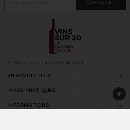
S'ABONNER
La Passion du vin à portée de main‎!

EN SAVOIR PLUS

INFOS PRATIQUES

INFORMATIONS
Vins-sur-20 © 2026