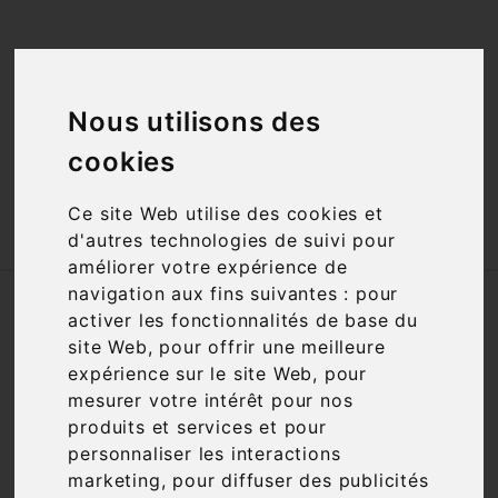
<a href="#"
id="open_preferences_center">Préfèrences

Cookies</a>
Nous utilisons des

cookies
Ce site Web utilise des cookies et

d'autres technologies de suivi pour
améliorer votre expérience de
navigation aux fins suivantes :
pour
Accueil
Vins
Appellation
AOC
activer les fonctionnalités de base du
Montagne et Emilion
site Web
,
pour offrir une meilleure
expérience sur le site Web
,
pour
Nous nous excusons pour la gêne
mesurer votre intérêt pour nos
occasionnée
produits et services et pour
personnaliser les interactions
Recherchez à nouveau ce que vous cherchez
marketing
,
pour diffuser des publicités