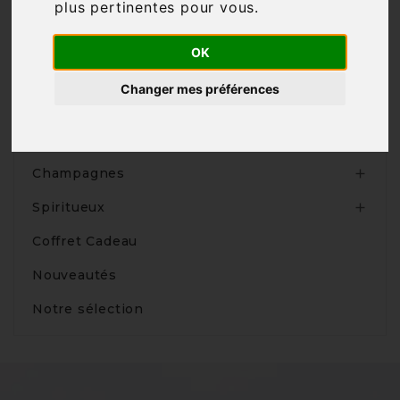
plus pertinentes pour vous
.

OK
Changer mes préférences
Produits
Vins

Champagnes

Spiritueux

Coffret Cadeau
Nouveautés
Notre sélection