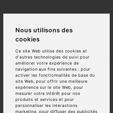
<a href="#"
id="open_preferences_center">Préfèrences

Cookies</a>
Nous utilisons des

cookies

Ce site Web utilise des cookies et
d'autres technologies de suivi pour
améliorer votre expérience de
Accueil
Vins
Appellation
VDF
navigation aux fins suivantes :
pour
activer les fonctionnalités de base du
site Web
,
pour offrir une meilleure
Filtre

1 article
expérience sur le site Web
,
pour
mesurer votre intérêt pour nos
produits et services et pour
personnaliser les interactions

marketing
,
pour diffuser des publicités
Pertinence