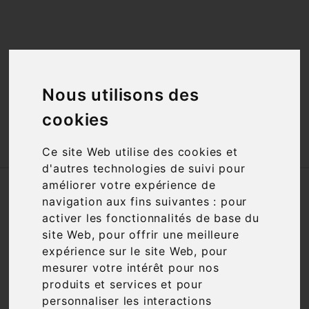
<a href="#"
id="open_preferences_center">Préfèrences

Cookies</a>

Nous utilisons des
cookies

Ce site Web utilise des cookies et
d'autres technologies de suivi pour
améliorer votre expérience de
Accueil
Vins
Cépage
Mourvèdre
navigation aux fins suivantes :
pour
activer les fonctionnalités de base du
Filtre

6 articles
site Web
,
pour offrir une meilleure
expérience sur le site Web
,
pour
mesurer votre intérêt pour nos
produits et services et pour
personnaliser les interactions

Pertinence