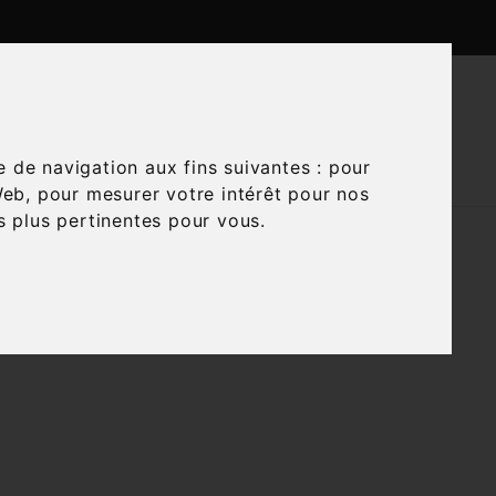

CTUALITÉS
CONTACTEZ-NOUS
e de navigation aux fins suivantes :
pour
Web
,
pour mesurer votre intérêt pour nos
és plus pertinentes pour vous
.

Trier par :
Pertinence