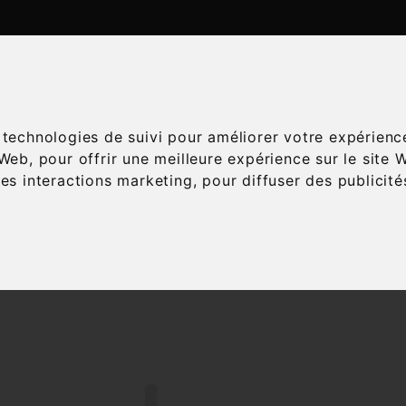
ATALOGUE
ESPACE ŒNOLOGIE
SERVICES
A
s technologies de suivi pour améliorer votre expérienc
 Web
,
pour offrir une meilleure expérience sur le site 
les interactions marketing
,
pour diffuser des publicit
Accueil
Vins
Accords mets-vins
Sorbet