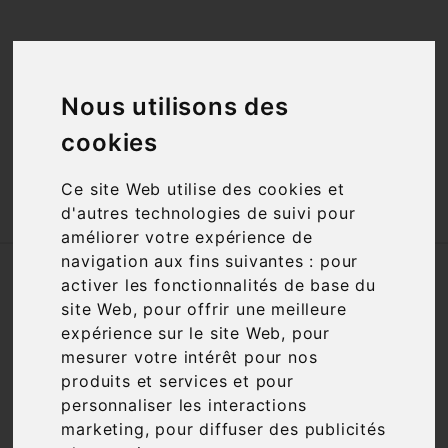
<a href="#"
id="open_preferences_center">Préfèrences

Cookies</a>
Nous utilisons des

cookies
Ce site Web utilise des cookies et

d'autres technologies de suivi pour
améliorer votre expérience de
navigation aux fins suivantes :
pour
Accueil
Vins
Appellation
AOC
activer les fonctionnalités de base du
Bâtard Montrachet
site Web
,
pour offrir une meilleure
expérience sur le site Web
,
pour
Nous nous excusons pour la gêne
mesurer votre intérêt pour nos
occasionnée
produits et services et pour
personnaliser les interactions
Recherchez à nouveau ce que vous cherchez
marketing
,
pour diffuser des publicités