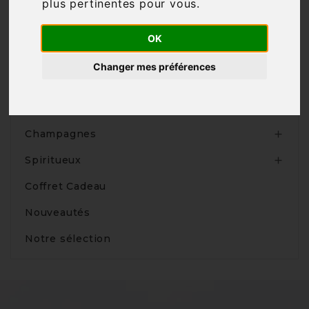
plus pertinentes pour vous
.

OK
Changer mes préférences
Produits
Vins

Champagnes

Spiritueux

Coffret Cadeau
Nouveautés
Notre sélection