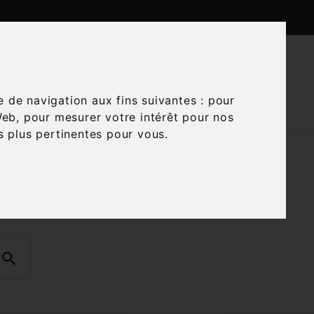

CTUALITÉS
CONTACTEZ-NOUS
e de navigation aux fins suivantes :
pour
Web
,
pour mesurer votre intérêt pour nos
és plus pertinentes pour vous
.
ts
