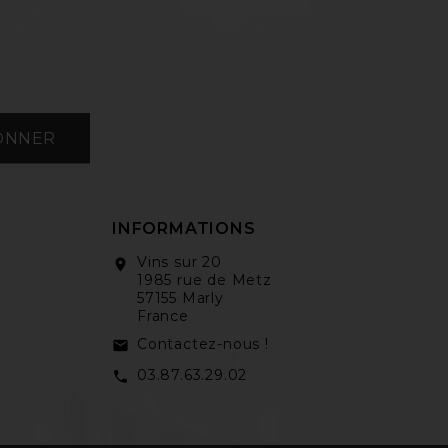
ONNER
INFORMATIONS
Vins sur 20
location_on
1985 rue de Metz
57155 Marly
France
Contactez-nous !
email
03.87.63.29.02
call