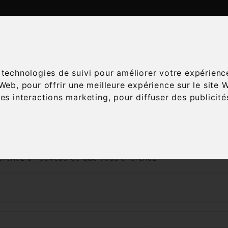
ATALOGUE
ESPACE ŒNOLOGIE
SERVICES
A
s technologies de suivi pour améliorer votre expérienc
 Web
,
pour offrir une meilleure expérience sur le site 
les interactions marketing
,
pour diffuser des publicit
Accueil
Champagnes
Accords mets-vins
Desser
 nous excusons pour la gêne occasionnée
rchez à nouveau ce que vous cherchez