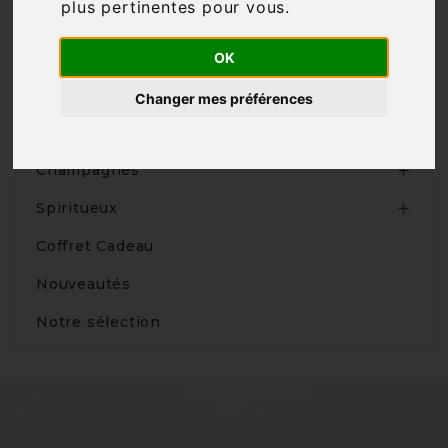
plus pertinentes pour vous
.
OK
Produits
Changer mes préférences
Vins

Champagnes

Spiritueux

Coffret Cadeau
Nouveautés
Notre sélection