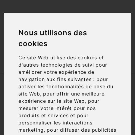
<a href="#"
id="open_preferences_center">Préfèrences

Cookies</a>
Nous utilisons des

cookies
Ce site Web utilise des cookies et

d'autres technologies de suivi pour
améliorer votre expérience de
navigation aux fins suivantes :
pour
Accueil
Champagnes
Couleur
Rosé
activer les fonctionnalités de base du
site Web
,
pour offrir une meilleure
Nous nous excusons pour la gêne
expérience sur le site Web
,
pour
occasionnée
mesurer votre intérêt pour nos
produits et services et pour
Recherchez à nouveau ce que vous cherchez
personnaliser les interactions
marketing
,
pour diffuser des publicités
