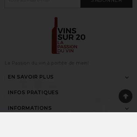
S'ABONNER
La Passion du vin à portée de main‎!

EN SAVOIR PLUS

INFOS PRATIQUES

INFORMATIONS
Vins-sur-20 © 2026