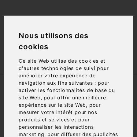
<a href="#"
id="open_preferences_center">Préfèrences

Cookies</a>
Nous utilisons des

cookies

Ce site Web utilise des cookies et
d'autres technologies de suivi pour
améliorer votre expérience de
navigation aux fins suivantes :
pour
Accueil
Vins
Accords mets-vins
Chocolat
activer les fonctionnalités de base du
site Web
,
pour offrir une meilleure
Filtre

1 article
expérience sur le site Web
,
pour
mesurer votre intérêt pour nos
produits et services et pour
personnaliser les interactions
marketing
,
pour diffuser des publicités

Pertinence