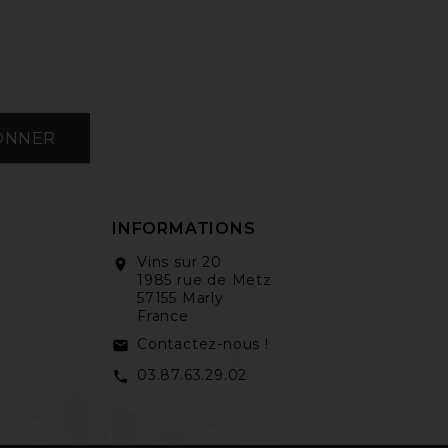
ONNER
INFORMATIONS
Vins sur 20
location_on
1985 rue de Metz
57155 Marly
France
Contactez-nous !
email
03.87.63.29.02
call