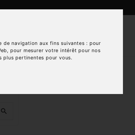

CTUALITÉS
CONTACTEZ-NOUS
e de navigation aux fins suivantes :
pour
Web
,
pour mesurer votre intérêt pour nos
és plus pertinentes pour vous
.
