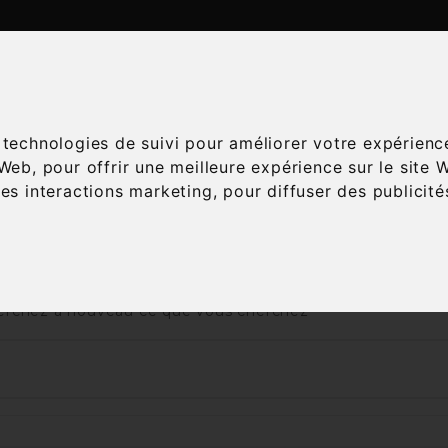
ATALOGUE
ESPACE ŒNOLOGIE
SERVICES
A
s technologies de suivi pour améliorer votre expérienc
 Web
,
pour offrir une meilleure expérience sur le site 
les interactions marketing
,
pour diffuser des publicit
Accueil
Vins
Région
Verone
 nous excusons pour la gêne occasionnée
rchez à nouveau ce que vous cherchez