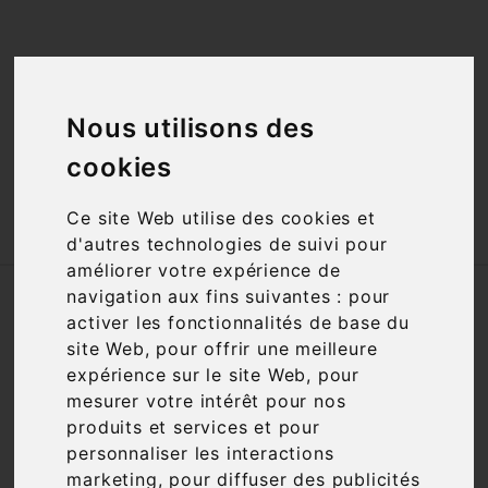
<a href="#"
id="open_preferences_center">Préfèrences

Cookies</a>
Nous utilisons des

cookies

Ce site Web utilise des cookies et
d'autres technologies de suivi pour
améliorer votre expérience de
Accueil
Vins
Appellation
AOC
navigation aux fins suivantes :
pour
Château Chalon
activer les fonctionnalités de base du
site Web
,
pour offrir une meilleure
expérience sur le site Web
,
pour
Filtre

1 article
mesurer votre intérêt pour nos
produits et services et pour
personnaliser les interactions
marketing
,
pour diffuser des publicités