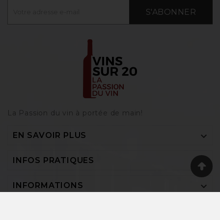
S'ABONNER
La Passion du vin à portée de main‎!

EN SAVOIR PLUS

INFOS PRATIQUES

INFORMATIONS
Vins-sur-20 © 2026