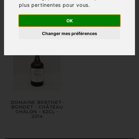
plus pertinentes pour vous
.

Pertinence
OK
Changer mes préférences
DOMAINE BERTHET-
BONDET - CHÂTEAU
CHALON - 62CL -
2014