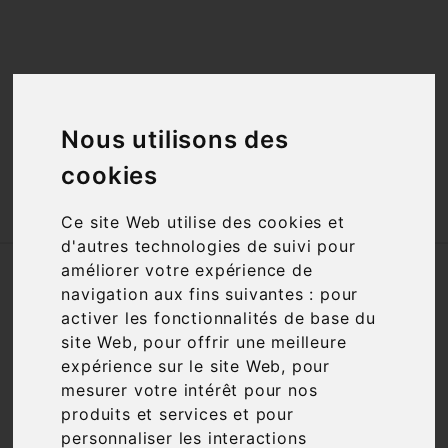
<a href="#"
id="open_preferences_center">Préfèrences

Cookies</a>

Nous utilisons des
cookies

Ce site Web utilise des cookies et
d'autres technologies de suivi pour
améliorer votre expérience de
Accueil
Vins
Appellation
AOC
navigation aux fins suivantes :
pour
Côtes de Toul
activer les fonctionnalités de base du
site Web
,
pour offrir une meilleure
Filtre

5 articles
expérience sur le site Web
,
pour
mesurer votre intérêt pour nos
produits et services et pour
personnaliser les interactions