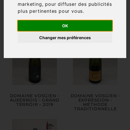
marketing
,
pour diffuser des publicités

Pertinence
plus pertinentes pour vous
.
OK
Changer mes préférences
DOMAINE VOSGIEN -
DOMAINE VOSGIEN -
AUXERROIS - GRAND
EXPRESSION -
TERROIR - 2019
MÉTHODE
TRADITIONNELLE