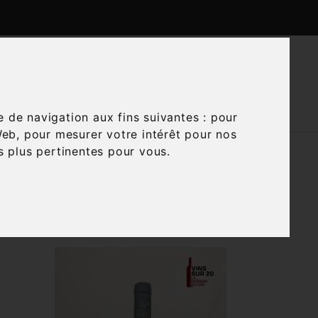

CTUALITÉS
CONTACTEZ-NOUS
e de navigation aux fins suivantes :
pour
Web
,
pour mesurer votre intérêt pour nos
és plus pertinentes pour vous
.

Trier par :
Pertinence