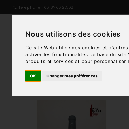
Téléphone :
03.87.63.29.02

Nous utilisons des cookies
NOTRE CONCEPT
NOTRE C
Ce site Web utilise des cookies et d'autre
activer les fonctionnalités de base du site
produits et services et pour personnaliser 
OK
Changer mes préférences
Filtre
5 articles
