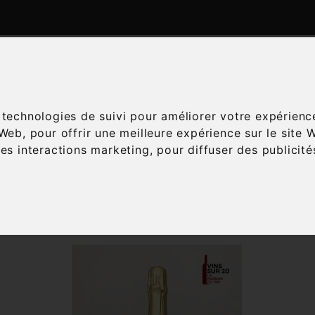
ATALOGUE
ESPACE ŒNOLOGIE
SERVICES
A
s technologies de suivi pour améliorer votre expérienc
 Web
,
pour offrir une meilleure expérience sur le site 
les interactions marketing
,
pour diffuser des publicit
Accueil
Vins
Région
Toul