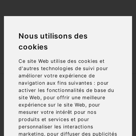
<a href="#"
id="open_preferences_center">Préfèrences

Cookies</a>
Nous utilisons des

cookies

Ce site Web utilise des cookies et
d'autres technologies de suivi pour
améliorer votre expérience de
Accueil
Vins
Cépage
Grenache Gris
navigation aux fins suivantes :
pour
activer les fonctionnalités de base du
site Web
,
pour offrir une meilleure
Filtre

1 article
expérience sur le site Web
,
pour
mesurer votre intérêt pour nos
produits et services et pour
personnaliser les interactions
marketing
,
pour diffuser des publicités

Pertinence