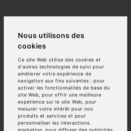
<a href="#"
id="open_preferences_center">Préfèrences

Cookies</a>
Nous utilisons des

cookies

Ce site Web utilise des cookies et
d'autres technologies de suivi pour
améliorer votre expérience de
Accueil
Champagnes
Prix
navigation aux fins suivantes :
pour
activer les fonctionnalités de base du
site Web
,
pour offrir une meilleure
SOUS-CATÉGORIES
expérience sur le site Web
,
pour
mesurer votre intérêt pour nos
10 à 20€
produits et services et pour
personnaliser les interactions
marketing
,
pour diffuser des publicités