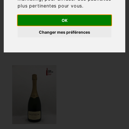
plus pertinentes pour vous
.
Filtre

1 article
OK
Changer mes préférences

Pertinence