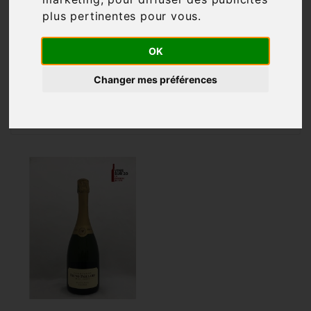
plus pertinentes pour vous
.
Filtre

1 article
OK
Changer mes préférences

Pertinence