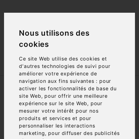
<a href="#"
id="open_preferences_center">Préfèrences

Cookies</a>
Nous utilisons des

cookies
Ce site Web utilise des cookies et

d'autres technologies de suivi pour
améliorer votre expérience de
navigation aux fins suivantes :
pour
Accueil
Vins
Accords mets-vins
activer les fonctionnalités de base du
Gâteau au chocolat
site Web
,
pour offrir une meilleure
expérience sur le site Web
,
pour
Nous nous excusons pour la gêne
mesurer votre intérêt pour nos
occasionnée
produits et services et pour
personnaliser les interactions
Recherchez à nouveau ce que vous cherchez
marketing
,
pour diffuser des publicités