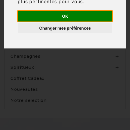
plus pertinentes pour vous
.

OK
Changer mes préférences
Produits
Vins

Champagnes

Spiritueux

Coffret Cadeau
Nouveautés
Notre sélection