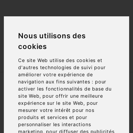
<a href="#"
id="open_preferences_center">Préfèrences

Cookies</a>
Nous utilisons des

cookies

Ce site Web utilise des cookies et
d'autres technologies de suivi pour
améliorer votre expérience de
Accueil
Vins
Appellation
AOC
navigation aux fins suivantes :
pour
Pouilly Vinzelles
activer les fonctionnalités de base du
site Web
,
pour offrir une meilleure
expérience sur le site Web
,
pour
Filtre

1 article
mesurer votre intérêt pour nos
produits et services et pour
personnaliser les interactions
marketing
,
pour diffuser des publicités