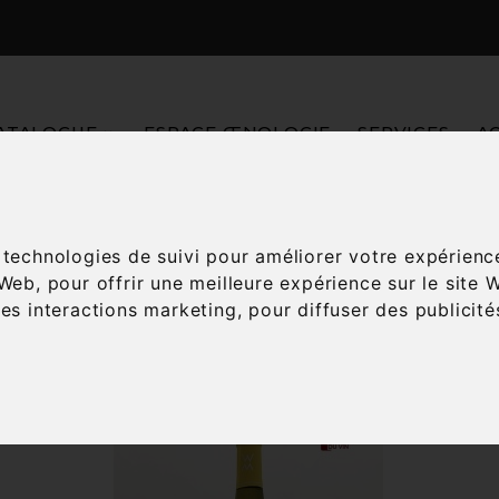
ATALOGUE
ESPACE ŒNOLOGIE
SERVICES
A
Accueil
Vins
Accords mets-vins
Spécialité local
s technologies de suivi pour améliorer votre expérienc
 Web
,
pour offrir une meilleure expérience sur le site 
les interactions marketing
,
pour diffuser des publicit