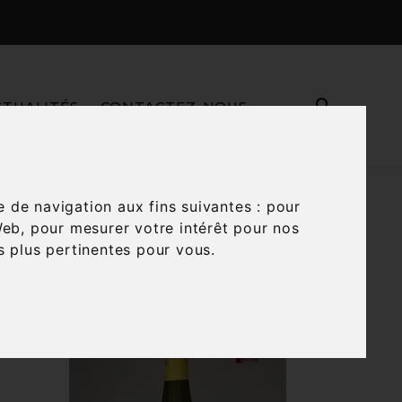

CTUALITÉS
CONTACTEZ-NOUS
e
e de navigation aux fins suivantes :
pour
Web
,
pour mesurer votre intérêt pour nos

és plus pertinentes pour vous
.
Trier par :
Pertinence