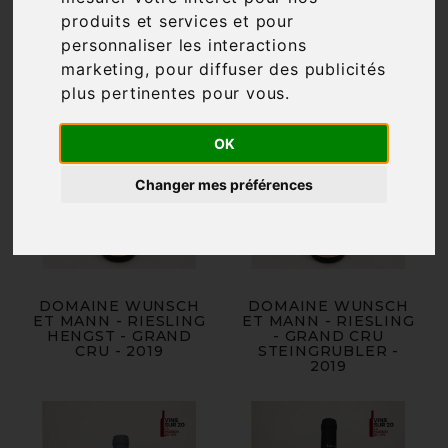
produits et services et pour
personnaliser les interactions
marketing
,
pour diffuser des publicités
plus pertinentes pour vous
.
OK
Changer mes préférences
DOMAINE WUNSCH
DOMAINE WUNSCH
ET MANN - RIESLING
ET MANN - RIESLING
HENGST - GRAND
- GRAND CRU
CRU - 2019
STEINGRUBLER -
2019