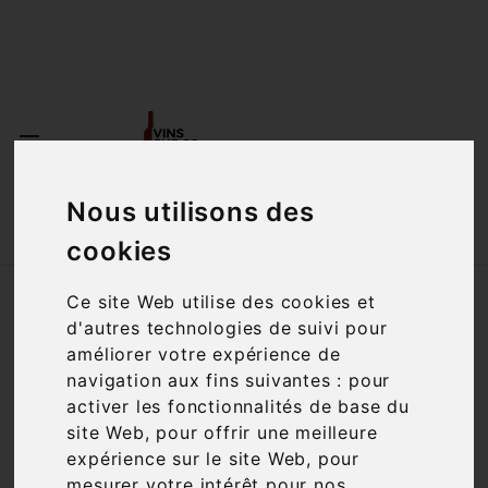
<a href="#"
id="open_preferences_center">Préfèrences

Cookies</a>

Nous utilisons des

cookies
Accueil
Vins
Accords mets-vins
Crustacés
Ce site Web utilise des cookies et
d'autres technologies de suivi pour
améliorer votre expérience de
Filtre

17 articles
navigation aux fins suivantes :
pour
activer les fonctionnalités de base du
site Web
,
pour offrir une meilleure
expérience sur le site Web
,
pour

mesurer votre intérêt pour nos
Pertinence