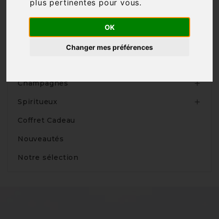
plus pertinentes pour vous
.
OK
Produits
Changer mes préférences
Vins

Champagnes

Spiritueux

Coffret Cadeau
Nouveautés
Notre sélection