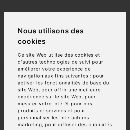
<a href="#"
id="open_preferences_center">Préfèrences

Cookies</a>
Nous utilisons des

cookies
Ce site Web utilise des cookies et

d'autres technologies de suivi pour
améliorer votre expérience de
navigation aux fins suivantes :
pour
Accueil
Vins
Cépage
Carignan Rouge
activer les fonctionnalités de base du
site Web
,
pour offrir une meilleure
Nous nous excusons pour la gêne
expérience sur le site Web
,
pour
occasionnée
mesurer votre intérêt pour nos
produits et services et pour
Recherchez à nouveau ce que vous cherchez
personnaliser les interactions
marketing
,
pour diffuser des publicités
