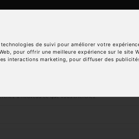
ATALOGUE
ESPACE ŒNOLOGIE
SERVICES
A
s technologies de suivi pour améliorer votre expérienc
 Web
,
pour offrir une meilleure expérience sur le site 
les interactions marketing
,
pour diffuser des publicit
Accueil
Vins
Appellation
AOC
Champagne
 nous excusons pour la gêne occasionnée
rchez à nouveau ce que vous cherchez