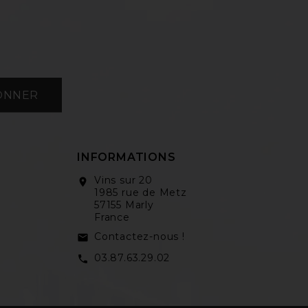
ONNER
INFORMATIONS
Vins sur 20
location_on
1985 rue de Metz
57155 Marly
France
Contactez-nous !
email
03.87.63.29.02
call