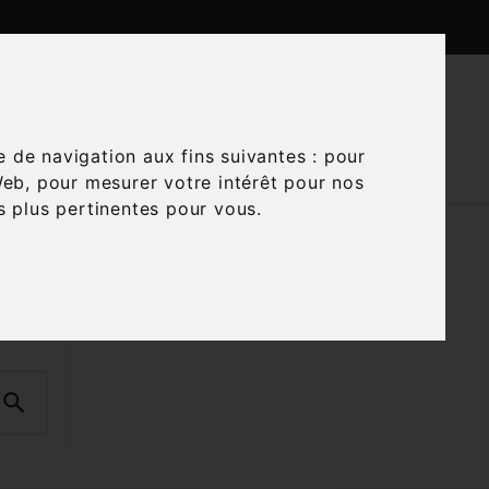

CTUALITÉS
CONTACTEZ-NOUS
e de navigation aux fins suivantes :
pour
Web
,
pour mesurer votre intérêt pour nos
és plus pertinentes pour vous
.
