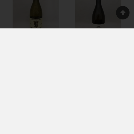
CHÂTEAU MAUCOIL -
DOMAINE MATHIAS -
CHÂTEAUNEUF-DU-
EN CENAN - POUILLY
PAPE - BLANC - 2021
FUISSÉ - 2020