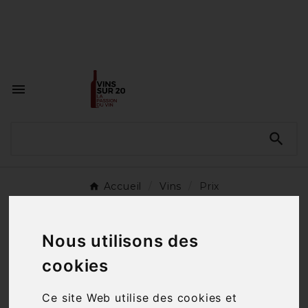
<a href="#"
id="open_preferences_center">Préfèrences

Cookies</a>


Accueil
Vins
Prix
SOUS-CATÉGORIES
Nous utilisons des
cookies
Moins de 10€
Ce site Web utilise des cookies et