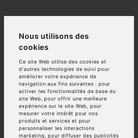
<a href="#"
id="open_preferences_center">Préfèrences

Cookies</a>
Nous utilisons des

cookies

Ce site Web utilise des cookies et
d'autres technologies de suivi pour
améliorer votre expérience de
Accueil
Vins
Appellation
AOC
navigation aux fins suivantes :
pour
Vin de paille
activer les fonctionnalités de base du
site Web
,
pour offrir une meilleure
expérience sur le site Web
,
pour
Filtre

1 article
mesurer votre intérêt pour nos
produits et services et pour
personnaliser les interactions
marketing
,
pour diffuser des publicités