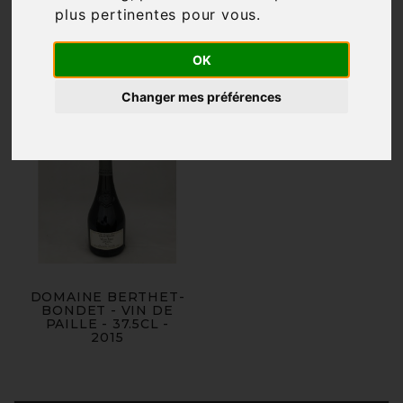
plus pertinentes pour vous
.

Pertinence
OK
Changer mes préférences
DOMAINE BERTHET-
BONDET - VIN DE
PAILLE - 37.5CL -
2015