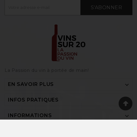
S'ABONNER
La Passion du vin à portée de main‎!

EN SAVOIR PLUS

INFOS PRATIQUES

INFORMATIONS
Vins-sur-20 © 2026