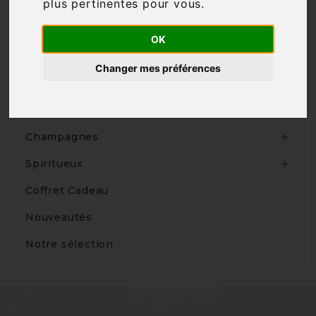
plus pertinentes pour vous
.

OK
Changer mes préférences
Produits
Vins

Champagnes

Spiritueux

Coffret Cadeau
Nouveautés
Notre sélection