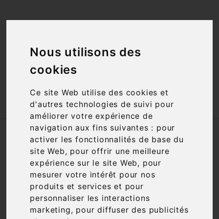
<a href="#"
id="open_preferences_center">Préfèrences

Cookies</a>
Nous utilisons des

cookies
Ce site Web utilise des cookies et

d'autres technologies de suivi pour
améliorer votre expérience de
navigation aux fins suivantes :
pour
Accueil
Vins
Appellation
AOC
activer les fonctionnalités de base du
Saint Chinian
site Web
,
pour offrir une meilleure
expérience sur le site Web
,
pour
Nous nous excusons pour la gêne
mesurer votre intérêt pour nos
occasionnée
produits et services et pour
personnaliser les interactions
Recherchez à nouveau ce que vous cherchez
marketing
,
pour diffuser des publicités