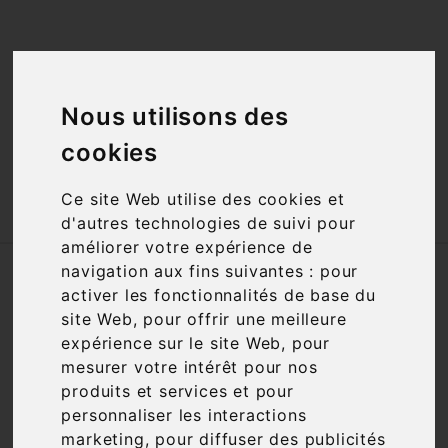
<a href="#"
id="open_preferences_center">Préfèrences

Cookies</a>
Nous utilisons des

cookies
Ce site Web utilise des cookies et

d'autres technologies de suivi pour
améliorer votre expérience de
navigation aux fins suivantes :
pour
Accueil
Vins
Cépage
Jacquère
activer les fonctionnalités de base du
site Web
,
pour offrir une meilleure
Filtre

2 articles
expérience sur le site Web
,
pour
mesurer votre intérêt pour nos
produits et services et pour
personnaliser les interactions
marketing
,
pour diffuser des publicités

Pertinence