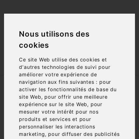
<a href="#"
id="open_preferences_center">Préfèrences

Cookies</a>
Nous utilisons des

cookies
Ce site Web utilise des cookies et

d'autres technologies de suivi pour
améliorer votre expérience de
navigation aux fins suivantes :
pour
Accueil
Vins
Appellation
IGP
activer les fonctionnalités de base du
Comté Tolosan
site Web
,
pour offrir une meilleure
expérience sur le site Web
,
pour
Nous nous excusons pour la gêne
mesurer votre intérêt pour nos
occasionnée
produits et services et pour
personnaliser les interactions
Recherchez à nouveau ce que vous cherchez
marketing
,
pour diffuser des publicités