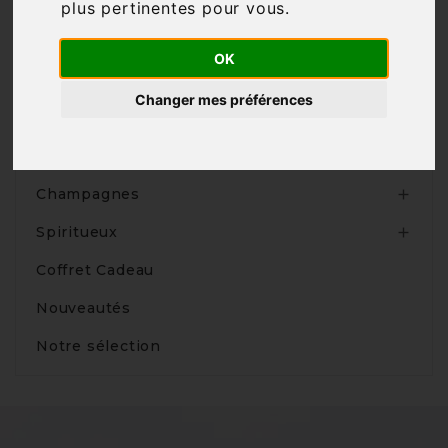
plus pertinentes pour vous
.

OK
Changer mes préférences
Produits
Vins

Champagnes

Spiritueux

Coffret Cadeau
Nouveautés
Notre sélection