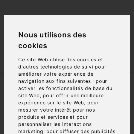
<a href="#"
id="open_preferences_center">Préfèrences

Cookies</a>
Nous utilisons des

cookies
Ce site Web utilise des cookies et

d'autres technologies de suivi pour
améliorer votre expérience de
navigation aux fins suivantes :
pour
Accueil
Vins
Cépage
Carignan Noir
activer les fonctionnalités de base du
site Web
,
pour offrir une meilleure
Filtre

1 article
expérience sur le site Web
,
pour
mesurer votre intérêt pour nos
produits et services et pour
personnaliser les interactions
marketing
,
pour diffuser des publicités

Pertinence