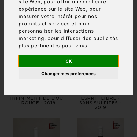
site Web
,
pour offrir une meilleure
expérience sur le site Web
,
pour
mesurer votre intérêt pour nos
produits et services et pour
personnaliser les interactions
marketing
,
pour diffuser des publicités
plus pertinentes pour vous
.
OK
Changer mes préférences
CHÂTEAU DE L'OU -
CHÂTEAU DE L'OU -
INFINIMENT DE L'OU
ESPRIT LIBRE -
- ROUGE - 2019
SANS SULFITES -
2019