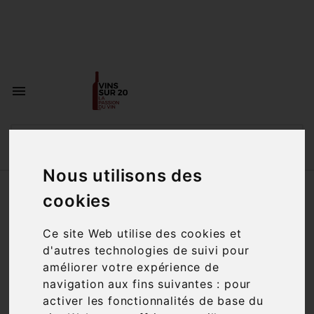
<a href="#"
id="open_preferences_center">Préfèrences

Cookies</a>


Nous utilisons des
Accueil
Vins
Région
Languedoc
cookies
Ce site Web utilise des cookies et
Filtre

30 articles
d'autres technologies de suivi pour
améliorer votre expérience de
navigation aux fins suivantes :
pour
activer les fonctionnalités de base du

Pertinence