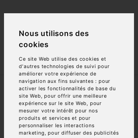
<a href="#"
id="open_preferences_center">Préfèrences

Cookies</a>
Nous utilisons des

cookies
Ce site Web utilise des cookies et

d'autres technologies de suivi pour
améliorer votre expérience de
navigation aux fins suivantes :
pour
Accueil
Vins
Appellation
AOC
Ventoux
activer les fonctionnalités de base du
site Web
,
pour offrir une meilleure
Nous nous excusons pour la gêne
expérience sur le site Web
,
pour
occasionnée
mesurer votre intérêt pour nos
produits et services et pour
Recherchez à nouveau ce que vous cherchez
personnaliser les interactions
marketing
,
pour diffuser des publicités
