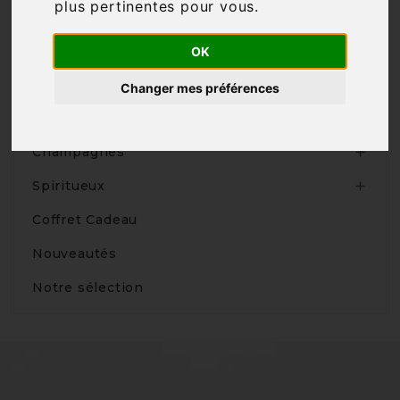
plus pertinentes pour vous
.
OK
Produits
Changer mes préférences
Vins

Champagnes

Spiritueux

Coffret Cadeau
Nouveautés
Notre sélection