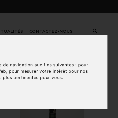

CTUALITÉS
CONTACTEZ-NOUS
e de navigation aux fins suivantes :
pour
Web
,
pour mesurer votre intérêt pour nos

Trier par :
Pertinence
és plus pertinentes pour vous
.