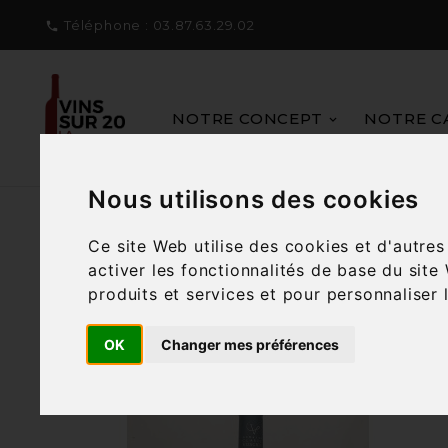
Téléphone :
03.87.63.29.02

NOTRE CONCEPT
NOTRE C
Nous utilisons des cookies
Ce site Web utilise des cookies et d'autre
activer les fonctionnalités de base du site
Filtre
43 articles

produits et services et pour personnaliser 
OK
Changer mes préférences