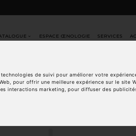
ATALOGUE
ESPACE ŒNOLOGIE
SERVICES
A
Accueil
Vins
Couleur
Rouge
s technologies de suivi pour améliorer votre expérienc
 Web
,
pour offrir une meilleure expérience sur le site 
les interactions marketing
,
pour diffuser des publicit