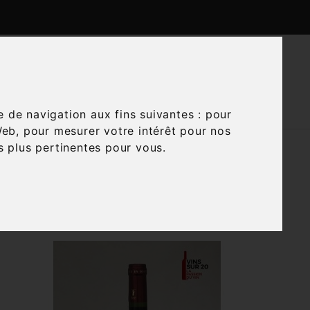

CTUALITÉS
CONTACTEZ-NOUS
e de navigation aux fins suivantes :
pour
Web
,
pour mesurer votre intérêt pour nos
és plus pertinentes pour vous
.

Trier par :
Pertinence