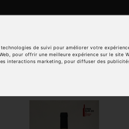
ATALOGUE
ESPACE ŒNOLOGIE
SERVICES
A
s technologies de suivi pour améliorer votre expérienc
 Web
,
pour offrir une meilleure expérience sur le site 
les interactions marketing
,
pour diffuser des publicit
Accueil
Vins
Cépage
Merlot