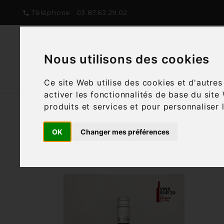
Téléphone :
03.87.63.29.02

Nous utilisons des cookies
NOTRE CONCEPT
NOTRE C
Ce site Web utilise des cookies et d'autre
activer les fonctionnalités de base du site
produits et services et pour personnaliser 
OK
Changer mes préférences
Filtre
6 articles
